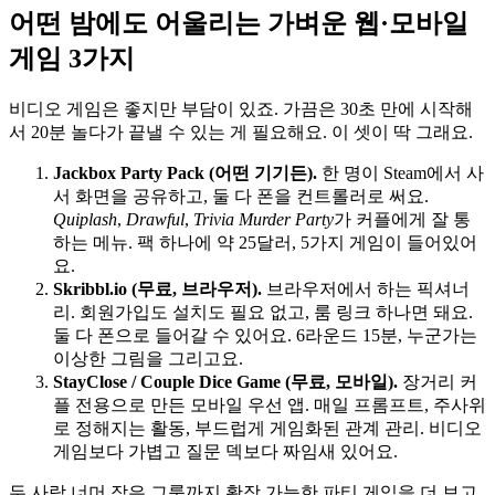
어떤 밤에도 어울리는 가벼운 웹·모바일
게임 3가지
비디오 게임은 좋지만 부담이 있죠. 가끔은 30초 만에 시작해
서 20분 놀다가 끝낼 수 있는 게 필요해요. 이 셋이 딱 그래요.
Jackbox Party Pack (어떤 기기든).
한 명이 Steam에서 사
서 화면을 공유하고, 둘 다 폰을 컨트롤러로 써요.
Quiplash
,
Drawful
,
Trivia Murder Party
가 커플에게 잘 통
하는 메뉴. 팩 하나에 약 25달러, 5가지 게임이 들어있어
요.
Skribbl.io (무료, 브라우저).
브라우저에서 하는 픽셔너
리. 회원가입도 설치도 필요 없고, 룸 링크 하나면 돼요.
둘 다 폰으로 들어갈 수 있어요. 6라운드 15분, 누군가는
이상한 그림을 그리고요.
StayClose / Couple Dice Game (무료, 모바일).
장거리 커
플 전용으로 만든 모바일 우선 앱. 매일 프롬프트, 주사위
로 정해지는 활동, 부드럽게 게임화된 관계 관리. 비디오
게임보다 가볍고 질문 덱보다 짜임새 있어요.
두 사람 너머 작은 그룹까지 확장 가능한 파티 게임을 더 보고