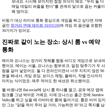
보내요. 시시해 보이지만 점점 의식이 돼요. "우리 둘 다
매일 데일리 퍼즐을 한다"를 관계의 닻으로 꼽는 커플이
꽤 많아요.
비동기 대신 라이브 통화 중심으로 게임을 짜고 싶다면 자매
글인
장거리 연애 데이트 아이디어
에 게임 외 옵션을 포함한
30가지가 있어요.
진짜로 같이 노는 장소: 상시 룸 vs 예약
통화
메이와 요나스는 장거리 첫해를 협동 비디오 게임으로 보내려
했어요. 메이는 서울, 요나스는 함부르크. 일정 맞추기가 두 사
람을 갈아 넣었어요. 둘 다 온라인이면서 너무 지치지 않은 90
분을 짜내서, 게임 로딩, 보이스 채팅, 플레이, 작별 인사까지
마치는 식이었죠. 매주 적어도 한 세션은 취소됐어요.
뭘 바꿨냐면 flat.social에 상시 룸 하나를 열고, 공유 메모 앱에
링크를 그냥 박아둔 거예요. 이제 요나스는 출근 전에
Stardew
Valley
를 하고 싶을 때 아바타로 룸에 들어가요. 룸은 비어 있지
만 그는 "닭들 먹이 주러 갈 거야, 가능하면 와"라고 쪽지를 남