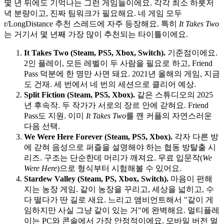
몇 년 뒤에도 기억나는 그런 게임들이에요. 각각 최소 하룻저
녁 분량이고, 진짜 팀워크가 필요해요. 네 게임 모두
r/LongDistance 추천 스레드에 자주 등장해요. 특히
It Takes Two
는 거기서 몇 년째 가장 많이 추천되는 타이틀이에요.
It Takes Two (Steam, PS5, Xbox, Switch).
기준점이에요.
2인 플레이, 모든 레벨이 두 사람을 필요로 하고, Friend
Pass 덕분에 한 명만 사면 돼요. 2021년 올해의 게임, 지금
도 건재. 세 번에서 네 번의 세션으로 클리어 예상.
Split Fiction (Steam, PS5, Xbox).
같은 스튜디오의 2025
년 후속작. 두 작가가 서로의 장르 안에 갇혀요. Friend
Pass도 지원. 이미
It Takes Two
를 깬 커플의 자연스러운
다음 선택.
We Were Here Forever (Steam, PS5, Xbox).
각자 다른 방
에 갇혀 음성으로 퍼즐을 설명해야 하는 협동 방탈출 시
리즈. 구조는 단순한데 머리가 깨져요. 무료 입문작(
We
Were Here
)으로 형식부터 시험해볼 수 있어요.
Stardew Valley (Steam, PS, Xbox, Switch).
마음이 편해
지는 농장 게임. 같이 농장을 꾸리고, 세상을 넓히고, 수
다 떨다가 딴 길로 새요. 느리고 앰비언트해서 "같이 게
임하지만 사실 그냥 같이 있는 거"에 완벽해요. 멀티플레
이는 PC와 콘솔에서 가장 안정적이에요. 모바일 버전 멀