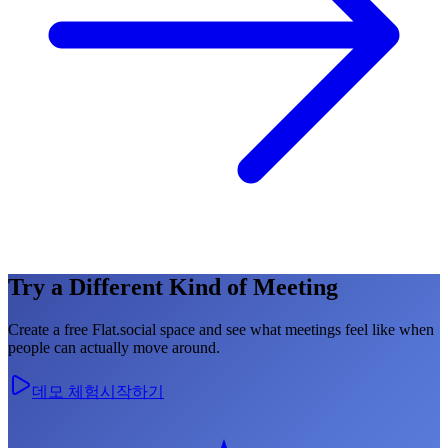
Try a Different Kind of Meeting
Create a free Flat.social space and see what meetings feel like when
people can actually move around.
데모 체험
시작하기