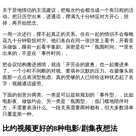
关于异地情侣的主流建议，把每次约会都当成一个有日程的活
动。把日历空出来，进通话，撑满九十分钟逗对方开心，挂
掉，再开始想念。
一周一次还行，撑不起真正的关系。住在一起的情侣不会每晚
花九十分钟取悦对方。他们各自在同一张沙发上看书，开着音
乐做饭，睡前一起看半集剧。亲密是在**「氛围时间」**里长
出来的，不是在「事件时间」。
把会议结构搬进感情，就连「开完会的疲惫」也一起搬进来
了。一个小时不间断的对视。要填补沉默的压力。在摄像头前
面那一点点表演型焦虑。真的受够的人已经给这种状态起了名
字：视频通话疲劳。
下面的创意分两类。一类是可以提前规划的「事件型」，比如
电影夜、做饭约会。另一类是「氛围型」：低门槛地陪伴对
方，不需要表演什么。一段关系需要两种都有，但大多数清单
只覆盖第一种。
比约视频更好的8种电影/剧集夜想法