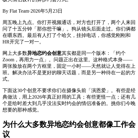
By
Flat Team
·
2026年5月23日
周五晚上九点。你打开视频通话，对方也打开了，两个人来回
问了十五分钟「那你想干嘛」。狗从镜头后面走过。你们俩都
在嚼东西。最后有人打了个哈欠，挂掉电话，你感觉刚刚和
HR开完了一对一。
网上大多数
异地恋约会创意
其实都是同一个版本：「约个
Zoom，再用力一点」。问题正出在这里。这种格式本身——
两张脸放在两个方框里，固定一小时——天然就让人觉得在上
班。解决办法不是更好的聊天话题，而是另一种待在一起的方
式。
下面这30个创意不要求你们在摄像头前「演恩爱」。有些是经
典做法，用上2026年真正好用的工具；有些更怪一点；还有几
个是给时差大到几乎没法实时约会的情侣准备的。挑你们今晚
想要的那种感觉。
为什么大多数异地恋约会创意都像工作会
议