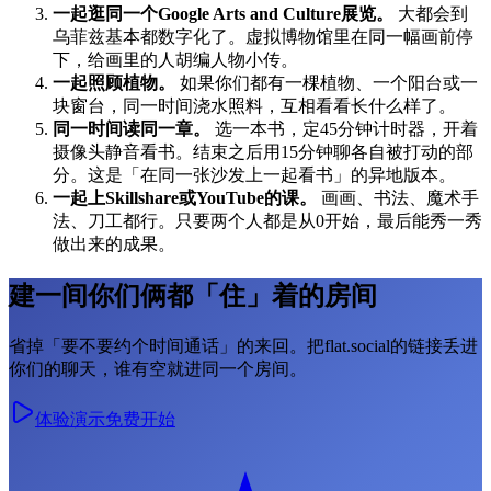
一起逛同一个Google Arts and Culture展览。
大都会到
乌菲兹基本都数字化了。虚拟博物馆里在同一幅画前停
下，给画里的人胡编人物小传。
一起照顾植物。
如果你们都有一棵植物、一个阳台或一
块窗台，同一时间浇水照料，互相看看长什么样了。
同一时间读同一章。
选一本书，定45分钟计时器，开着
摄像头静音看书。结束之后用15分钟聊各自被打动的部
分。这是「在同一张沙发上一起看书」的异地版本。
一起上Skillshare或YouTube的课。
画画、书法、魔术手
法、刀工都行。只要两个人都是从0开始，最后能秀一秀
做出来的成果。
建一间你们俩都「住」着的房间
省掉「要不要约个时间通话」的来回。把flat.social的链接丢进
你们的聊天，谁有空就进同一个房间。
体验演示
免费开始