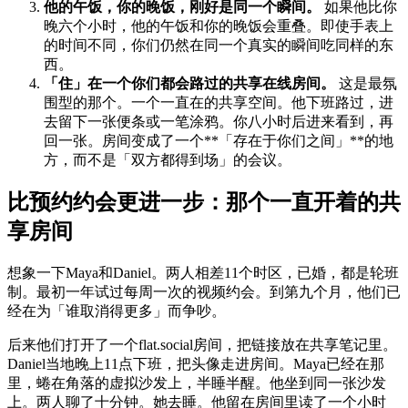
他的午饭，你的晚饭，刚好是同一个瞬间。
如果他比你
晚六个小时，他的午饭和你的晚饭会重叠。即使手表上
的时间不同，你们仍然在同一个真实的瞬间吃同样的东
西。
「住」在一个你们都会路过的共享在线房间。
这是最氛
围型的那个。一个一直在的共享空间。他下班路过，进
去留下一张便条或一笔涂鸦。你八小时后进来看到，再
回一张。房间变成了一个**「存在于你们之间」**的地
方，而不是「双方都得到场」的会议。
比预约约会更进一步：那个一直开着的共
享房间
想象一下Maya和Daniel。两人相差11个时区，已婚，都是轮班
制。最初一年试过每周一次的视频约会。到第九个月，他们已
经在为「谁取消得更多」而争吵。
后来他们打开了一个flat.social房间，把链接放在共享笔记里。
Daniel当地晚上11点下班，把头像走进房间。Maya已经在那
里，蜷在角落的虚拟沙发上，半睡半醒。他坐到同一张沙发
上。两人聊了十分钟。她去睡。他留在房间里读了一个小时