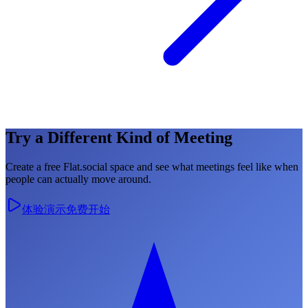
Try a Different Kind of Meeting
Create a free Flat.social space and see what meetings feel like when
people can actually move around.
体验演示
免费开始