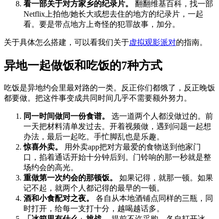
看一部关于对方家乡的纪录片。
翻翻维基百科，找一部
Netflix上拍他/她长大或想去住的地方的纪录片，一起
看。要是带点地方上奇怪的犯罪故事，加分。
关于具体怎么搭建，可以看我们关于
虚拟观影派对
的指南。
异地一起做饭和吃饭的7种方式
吃饭是异地约会里最对路的一类。反正你们都饿了，反正晚饭
都要做。把这件事变成共同时间几乎不需要额外努力。
同一时间做同一份食谱。
选一道两个人都没做过的。前
一天把材料清单发过去。开着视频做，遇到问题一起想
办法，最后一起吃。手忙脚乱也是乐趣。
惊喜外卖。
用外卖app把对方最爱的食物送到他家门
口，掐着通话开始十分钟后到。门铃响的那一秒就是整
场约会的高光。
重做第一次约会的那顿饭。
如果记得，就那一顿。如果
记不起，就两个人都记得的最早的一顿。
酒和小食配对之夜。
各自从本地酒铺点同样的三瓶，同
时打开，给每一支打十分，越喝越话多。
「冰箱里有什么」挑战。
提前不许采购。各自打开冰