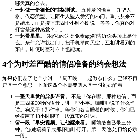
哪天真的会去。
一起做一份很长的性格测试。
五种爱的语言、九型人
格、依恋类型、让陌生人坠入爱河的36问。重点从来不
是结果，而是接下来四个小时不断说「等等，你真的对
打雷是这种感觉？」。
一起看星星。
SkyView这类免费app能告诉你头顶上是什
么。条件允许就出门，把手机举向天空，互相讲看到的
东西。即使时差对不上也能玩。
4个为时差严酷的情侣准备的约会想法
如果你们差了七个小时，「周五晚上一起做点什么」已经不再
是同一个意思。下面这四个不需要两人同一时刻都醒着。
一整天里发的异步语音。
不是「你在哪」那种短信，而
是三四条30秒的语音，讲一些小事。咖啡师说了什么怪
话。狗又干了那件事。等你们各自睡着的时候，你们已
经横跨了18小时聊了一段真实的对话。
留一段「早安视频」让他醒来看。
睡前给自己录三分
钟。他/她端着早晨那杯咖啡打开。第二天他/她再给你录
一段。