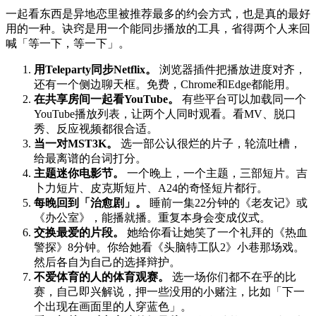
一起看东西是异地恋里被推荐最多的约会方式，也是真的最好
用的一种。诀窍是用一个能同步播放的工具，省得两个人来回
喊「等一下，等一下」。
用Teleparty同步Netflix。
浏览器插件把播放进度对齐，
还有一个侧边聊天框。免费，Chrome和Edge都能用。
在共享房间一起看YouTube。
有些平台可以加载同一个
YouTube播放列表，让两个人同时观看。看MV、脱口
秀、反应视频都很合适。
当一对MST3K。
选一部公认很烂的片子，轮流吐槽，
给最离谱的台词打分。
主题迷你电影节。
一个晚上，一个主题，三部短片。吉
卜力短片、皮克斯短片、A24的奇怪短片都行。
每晚回到「治愈剧」。
睡前一集22分钟的《老友记》或
《办公室》，能播就播。重复本身会变成仪式。
交换最爱的片段。
她给你看让她笑了一个礼拜的《热血
警探》8分钟。你给她看《头脑特工队2》小巷那场戏。
然后各自为自己的选择辩护。
不爱体育的人的体育观赛。
选一场你们都不在乎的比
赛，自己即兴解说，押一些没用的小赌注，比如「下一
个出现在画面里的人穿蓝色」。