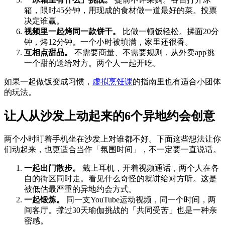
箱，限时45分钟，用现成的食材做一道最好的菜。投票
决定谁赢。
视频里一起烤同一款饼干。
比做一顿饭轻松。揉面20分
钟，烤12分钟。一个小时被填满，家里还很香。
互相点甜品。
不需要商量、不需要规则，从外卖app挑
一个甜的送给对方。两个人一起开吃。
如果一起做饭变成习惯，
虚拟烹饪课
的指南里也有适合小团体
的玩法。
让人从沙发上动起来的6个异地约会创意
两个小时盯着手机坐在沙发上对谁都不好。下面这些想法让你
们动起来，也更适合当作「氛围时间」，不一定要一直说话。
一起出门散步。
戴上耳机，开着视频通话，两个人在各
自的街区同时走。看见什么奇怪的就讲给对方听。这是
被低估最严重的异地约会方式。
一起锻炼。
同一支YouTube运动视频，同一个时间，两
间客厅。撑过30天瑜伽挑战的「共同受苦」也是一种亲
密感。