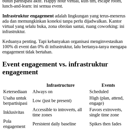
butuh partisipasi aktif. Happy hour virtual, kuis tim, escape room,
lunch-and-learn: ini semua event.
Infrastruktur engagement
adalah lingkungan yang terus-menerus
ada dan memungkinkan koneksi tanpa perlu dijadwalkan. Kantor
virtual yang selalu buka, zona obrolan santai, ruang coworking: ini
infrastruktur.
Keduanya penting. Tapi kebanyakan organisasi menginvestasikan
100% di event dan 0% di infrastruktur, lalu bertanya-tanya mengapa
engagement tidak bertahan.
Event engagement vs. infrastruktur
engagement
Infrastructure
Events
Ketersediaan
Always on
Scheduled
Usaha untuk
High (plan, attend,
Low (just be present)
berpartisipasi
engage)
Accessible to introverts, all
Favors extroverts,
Inklusivitas
time zones
single time zone
Pola
Persistent daily baseline
Spikes then fades
engagement