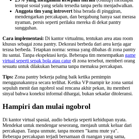
tempat sosial yang selalu tersedia tanpa perlu menjadwalkan.
Anggota tim yang introvert
bisa berada di pinggiran,
mendengarkan percakapan, dan bergabung hanya saat merasa
nyaman, persis seperti perilaku mereka di dekat pantry
sungguhan.
Cara implementasi:
Di kantor virtualmu, tentukan area atau room
khusus sebagai zona pantry. Dekorasi berbeda dari area kerja agar
terasa berbeda. Tetapkan norma: semua yang dibahas di zona pantry
itu santai. Tanpa ekspektasi kerja. Beberapa tim menempatkan
game
virtual seperti sepak bola atau catur
di zona tersebut, memberi orang
sesuatu untuk dilakukan bersama tanpa memaksa percakapan.
Tips:
Zona pantry bekerja paling baik ketika pemimpin
menggunakannya secara terlihat. Ketika VP mampir ke zona santai
sepuluh menit dan ngobrol soal rencana akhir pekan, itu memberi
sinyal bahwa koneksi informal dihargai, bukan sekadar ditoleransi.
Hampiri dan mulai ngobrol
Di kantor virtual spasial, audio bekerja seperti kehidupan nyata.
Mendekat untuk mendengar seseorang, menjauh untuk keluar dari
percakapan. Tanpa unmute, tanpa momen "kamu mute ya".
Beberapa percakapan terjadi bersamaan di ruangan yang sama,