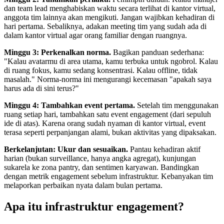
dan team lead menghabiskan waktu secara terlihat di kantor virtual,
anggota tim lainnya akan mengikuti. Jangan wajibkan kehadiran di
hari pertama. Sebaliknya, adakan meeting tim yang sudah ada di
dalam kantor virtual agar orang familiar dengan ruangnya.
Minggu 3: Perkenalkan norma.
Bagikan panduan sederhana:
"Kalau avatarmu di area utama, kamu terbuka untuk ngobrol. Kalau
di ruang fokus, kamu sedang konsentrasi. Kalau offline, tidak
masalah." Norma-norma ini mengurangi kecemasan "apakah saya
harus ada di sini terus?"
Minggu 4: Tambahkan event pertama.
Setelah tim menggunakan
ruang setiap hari, tambahkan satu event engagement (dari sepuluh
ide di atas). Karena orang sudah nyaman di kantor virtual, event
terasa seperti perpanjangan alami, bukan aktivitas yang dipaksakan.
Berkelanjutan: Ukur dan sesuaikan.
Pantau kehadiran aktif
harian (bukan surveillance, hanya angka agregat), kunjungan
sukarela ke zona pantry, dan sentimen karyawan. Bandingkan
dengan metrik engagement sebelum infrastruktur. Kebanyakan tim
melaporkan perbaikan nyata dalam bulan pertama.
Apa itu infrastruktur engagement?