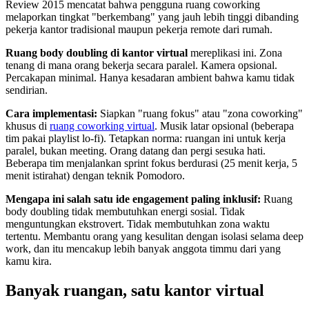
Review 2015 mencatat bahwa pengguna ruang coworking
melaporkan tingkat "berkembang" yang jauh lebih tinggi dibanding
pekerja kantor tradisional maupun pekerja remote dari rumah.
Ruang body doubling di kantor virtual
mereplikasi ini. Zona
tenang di mana orang bekerja secara paralel. Kamera opsional.
Percakapan minimal. Hanya kesadaran ambient bahwa kamu tidak
sendirian.
Cara implementasi:
Siapkan "ruang fokus" atau "zona coworking"
khusus di
ruang coworking virtual
. Musik latar opsional (beberapa
tim pakai playlist lo-fi). Tetapkan norma: ruangan ini untuk kerja
paralel, bukan meeting. Orang datang dan pergi sesuka hati.
Beberapa tim menjalankan sprint fokus berdurasi (25 menit kerja, 5
menit istirahat) dengan teknik Pomodoro.
Mengapa ini salah satu ide engagement paling inklusif:
Ruang
body doubling tidak membutuhkan energi sosial. Tidak
menguntungkan ekstrovert. Tidak membutuhkan zona waktu
tertentu. Membantu orang yang kesulitan dengan isolasi selama deep
work, dan itu mencakup lebih banyak anggota timmu dari yang
kamu kira.
Banyak ruangan, satu kantor virtual