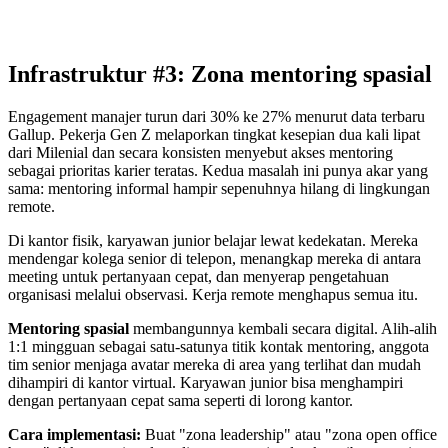
Infrastruktur #3: Zona mentoring spasial
Engagement manajer turun dari 30% ke 27% menurut data terbaru
Gallup. Pekerja Gen Z melaporkan tingkat kesepian dua kali lipat
dari Milenial dan secara konsisten menyebut akses mentoring
sebagai prioritas karier teratas. Kedua masalah ini punya akar yang
sama: mentoring informal hampir sepenuhnya hilang di lingkungan
remote.
Di kantor fisik, karyawan junior belajar lewat kedekatan. Mereka
mendengar kolega senior di telepon, menangkap mereka di antara
meeting untuk pertanyaan cepat, dan menyerap pengetahuan
organisasi melalui observasi. Kerja remote menghapus semua itu.
Mentoring spasial
membangunnya kembali secara digital. Alih-alih
1:1 mingguan sebagai satu-satunya titik kontak mentoring, anggota
tim senior menjaga avatar mereka di area yang terlihat dan mudah
dihampiri di kantor virtual. Karyawan junior bisa menghampiri
dengan pertanyaan cepat sama seperti di lorong kantor.
Cara implementasi:
Buat "zona leadership" atau "zona open office