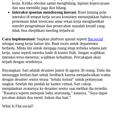
kerja. Ketika obrolan santai menghilang, lapisan kepercayaan
dan rasa memiliki juga ikut hilang.
Interaksi spontan mendorong inovasi.
Riset tentang pola
interaksi di tempat kerja secara konsisten menunjukkan bahwa
pertemuan tidak terencana antar rekan kerja menghasilkan
transfer pengetahuan dan pemecahan masalah kreatif yang
tidak bisa direplikasi meeting terjadwal.
Cara implementasi:
Siapkan platform spasial seperti
flat.social
sebagai ruang kerja harian tim. Buat room untuk departemen
berbeda. Minta tim untuk menjaga ruang tetap terbuka selama jam
kerja, sama seperti mereka hadir di kantor fisik. Jangan wajibkan
interaksi terus-menerus; wajibkan kehadiran. Percakapan akan
terjadi dengan sendirinya.
Bayangkan: Sari adalah desainer junior di agensi 30 orang. Dulu dia
menunggu berhari-hari untuk feedback karena menjadwalkan waktu
dengan desainer senior terasa "terlalu formal" untuk pertanyaan
singkat. Setelah tim pindah ke kantor virtual, Sari cukup
menjalankan avatarnya ke desainer senior saat melihat dia tersedia.
"Rasanya seperti menepuk bahu seseorang," katanya. "Saya dapat
jawaban dalam dua menit, bukan dua hari."
What Is Flat.social?