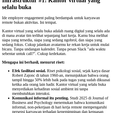
Infrastruktur #1: Kantor virtual yang
selalu buka
Ide employee engagement paling berdampak untuk karyawan
remote bukan aktivitas. Ini tempat.
Kantor virtual yang selalu buka adalah ruang digital yang selalu ada
di mana avatar tim terlihat sepanjang hari kerja. Kamu bisa melihat
siapa yang tersedia, siapa yang sedang ngobrol, dan siapa yang
sedang fokus. Cukup jalankan avatarmu ke rekan kerja untuk mulai
bicara. Tanpa undangan kalender. Tanpa pesan Slack "ada waktu
sebentar untuk call?". Cukup kedekatan.
Mengapa ini berhasil, menurut riset:
Efek fasilitasi sosial.
Riset psikologi sosial, sejak karya dasar
Robert Zajonc di tahun 1960-an, menunjukkan bahwa orang
tampil hingga 50% lebih baik pada tugas yang sudah dikuasai
ketika ada orang lain hadir. Kantor virtual yang selalu buka
menyediakan kehadiran sosial ambient ini tanpa
membutuhkan interaksi.
Komunikasi informal itu penting.
Studi 2025 di Journal of
Business and Psychology menemukan bahwa komunikasi
informal, non-pekerjaan di hari kerja remote mempengaruhi
persepsi karyawan terhadap kepemimpinan dan kepuasan