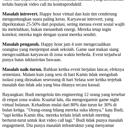
terlalu banyak video call itu kontraproduktif.
Masalah introvert.
Happy hour virtual dan kuis tim cenderung
menguntungkan suara paling keras. Karyawan introvert, yang
diperkirakan 25-50% dari populasi, sering merasa event sosial wajib
itu melelahkan, bukan menambah energi. Mereka tetap ingin
koneksi; mereka ingin dengan syarat mereka sendiri.
Masalah pengasuh.
Happy hour jam 4 sore mengecualikan
orangtua yang menjemput anak sekolah. Game saat makan siang
mengecualikan karyawan di zona waktu berbeda. Event terjadwal
punya batas inklusivitas bawaan.
Masalah naik-turun.
Bahkan ketika event berjalan lancar, efeknya
sementara. Malam kuis yang seru di hari Kamis tidak mengubah
isolasi yang dirasakan seseorang di hari Selasa sore ketika terjebak
masalah dan tidak ada yang bisa ditanya secara kasual.
Bayangkan: Budi mengelola tim engineering 12 orang yang tersebar
di empat zona waktu. Kuartal lalu, dia mengorganisir game night
virtual bulanan. Kehadiran mulai dari 80% dan turun ke 30% di
bulan ketiga. "Orang-orang bilang mereka suka idenya," kata Budi,
"tapi ketika Kamis tiba, mereka terlalu lelah setelah meeting
berturut-turut untuk ikut video call lagi." Budi tidak punya masalah
engagement. Dia punya masalah infrastruktur yang menyamar