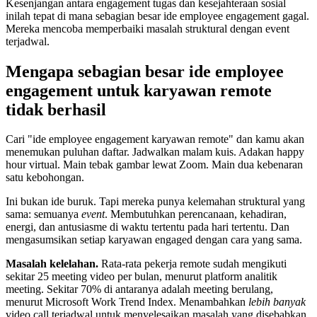
Kesenjangan antara engagement tugas dan kesejahteraan sosial
inilah tepat di mana sebagian besar ide employee engagement gagal.
Mereka mencoba memperbaiki masalah struktural dengan event
terjadwal.
Mengapa sebagian besar ide employee
engagement untuk karyawan remote
tidak berhasil
Cari "ide employee engagement karyawan remote" dan kamu akan
menemukan puluhan daftar. Jadwalkan malam kuis. Adakan happy
hour virtual. Main tebak gambar lewat Zoom. Main dua kebenaran
satu kebohongan.
Ini bukan ide buruk. Tapi mereka punya kelemahan struktural yang
sama: semuanya
event
. Membutuhkan perencanaan, kehadiran,
energi, dan antusiasme di waktu tertentu pada hari tertentu. Dan
mengasumsikan setiap karyawan engaged dengan cara yang sama.
Masalah kelelahan.
Rata-rata pekerja remote sudah mengikuti
sekitar 25 meeting video per bulan, menurut platform analitik
meeting. Sekitar 70% di antaranya adalah meeting berulang,
menurut Microsoft Work Trend Index. Menambahkan
lebih banyak
video call terjadwal untuk menyelesaikan masalah yang disebabkan