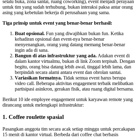
selalu buka, zona santai, ruang coworking), event menjadi perayaan
untuk tim yang sudah terhubung, bukan interaksi paksa antar orang
asing yang kebetulan bekerja di perusahaan yang sama.
Tiga prinsip untuk event yang benar-benar berhasil:
Buat opsional.
Fun yang diwajibkan bukan fun. Ketika
kehadiran opsional dan event-nya benar-benar
menyenangkan, orang yang datang memang benar-benar
ingin ada di sana.
Bangun di atas infrastruktur yang ada.
Adakan event di
dalam kantor virtualmu, bukan di link Zoom terpisah. Dengan
begitu, orang bisa datang lebih awal, tinggal lebih lama, dan
berpindah secara alami antara event dan obrolan santai.
Variasikan formatnya.
Tidak semua event harus berupa
video call. Beberapa aktivitas engagement terbaik melibatkan
partisipasi asinkron, gerakan fisik, atau ruang digital bersama.
Berikut 10 ide employee engagement untuk karyawan remote yang
dirancang untuk melengkapi infrastruktur:
1. Coffee roulette spasial
Pasangkan anggota tim secara acak setiap minggu untuk percakapan
15 menit di kantor virtual. Berbeda dari coffee chat berbasis