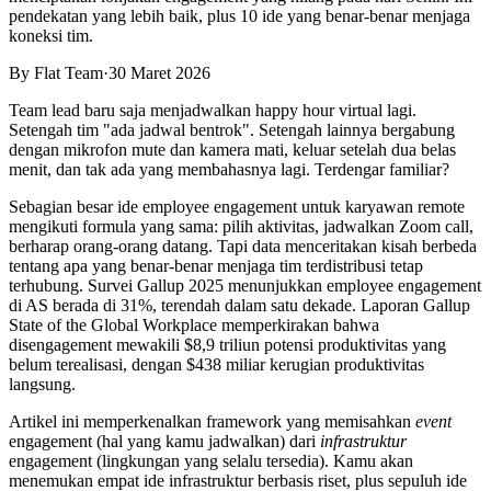
pendekatan yang lebih baik, plus 10 ide yang benar-benar menjaga
koneksi tim.
By
Flat Team
·
30 Maret 2026
Team lead baru saja menjadwalkan happy hour virtual lagi.
Setengah tim "ada jadwal bentrok". Setengah lainnya bergabung
dengan mikrofon mute dan kamera mati, keluar setelah dua belas
menit, dan tak ada yang membahasnya lagi. Terdengar familiar?
Sebagian besar ide employee engagement untuk karyawan remote
mengikuti formula yang sama: pilih aktivitas, jadwalkan Zoom call,
berharap orang-orang datang. Tapi data menceritakan kisah berbeda
tentang apa yang benar-benar menjaga tim terdistribusi tetap
terhubung. Survei Gallup 2025 menunjukkan employee engagement
di AS berada di 31%, terendah dalam satu dekade. Laporan Gallup
State of the Global Workplace memperkirakan bahwa
disengagement mewakili $8,9 triliun potensi produktivitas yang
belum terealisasi, dengan $438 miliar kerugian produktivitas
langsung.
Artikel ini memperkenalkan framework yang memisahkan
event
engagement (hal yang kamu jadwalkan) dari
infrastruktur
engagement (lingkungan yang selalu tersedia). Kamu akan
menemukan empat ide infrastruktur berbasis riset, plus sepuluh ide