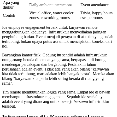
Apa yang
Daily ambient interactions
Event attendance
diukur
Virtual office, water cooler
Trivia, happy hours,
Contoh
zones, coworking rooms
escape rooms
Ide employee engagement terbaik untuk karyawan remote
menggabungkan keduanya. Infrastruktur menyediakan jaringan
penghubung harian. Event menjadi perayaan di atas tim yang sudah
terhubung, bukan upaya putus asa untuk menciptakan koneksi dari
nol.
Bayangkan kantor fisik. Gedung itu sendiri adalah infrastruktur:
orang-orang berada di tempat yang sama, berpapasan di lorong,
mendengar percakapan dan bergabung. Pesta akhir tahun
perusahaan adalah event. Tidak ada yang akan bilang "karyawan
kita tidak terhubung, mari adakan lebih banyak pesta". Mereka akan
bilang "karyawan kita perlu lebih sering berada di ruang yang
sama".
Tim remote membutuhkan logika yang sama. Empat ide di bawah
membangun infrastruktur engagement. Sepuluh ide setelahnya
adalah event yang dirancang untuk bekerja
bersama
infrastruktur
tersebut.