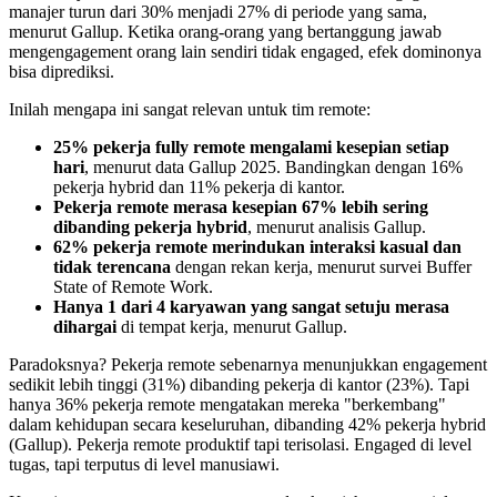
manajer turun dari 30% menjadi 27% di periode yang sama,
menurut Gallup. Ketika orang-orang yang bertanggung jawab
mengengagement orang lain sendiri tidak engaged, efek dominonya
bisa diprediksi.
Inilah mengapa ini sangat relevan untuk tim remote:
25% pekerja fully remote mengalami kesepian setiap
hari
, menurut data Gallup 2025. Bandingkan dengan 16%
pekerja hybrid dan 11% pekerja di kantor.
Pekerja remote merasa kesepian 67% lebih sering
dibanding pekerja hybrid
, menurut analisis Gallup.
62% pekerja remote merindukan interaksi kasual dan
tidak terencana
dengan rekan kerja, menurut survei Buffer
State of Remote Work.
Hanya 1 dari 4 karyawan yang sangat setuju merasa
dihargai
di tempat kerja, menurut Gallup.
Paradoksnya? Pekerja remote sebenarnya menunjukkan engagement
sedikit lebih tinggi (31%) dibanding pekerja di kantor (23%). Tapi
hanya 36% pekerja remote mengatakan mereka "berkembang"
dalam kehidupan secara keseluruhan, dibanding 42% pekerja hybrid
(Gallup). Pekerja remote produktif tapi terisolasi. Engaged di level
tugas, tapi terputus di level manusiawi.